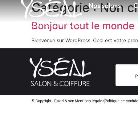
Catégorie :
Non c
Nos salons
C
Bonjour tout le monde 
Bienvenue sur WordPress. Ceci est votre prem
P
© Copyright - David & son
Mentions légales
Politique de confide