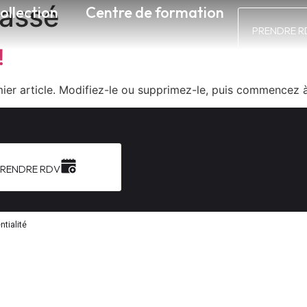
lassé
ollection
Centre de formation
PRENDRE R
!
ier article. Modifiez-le ou supprimez-le, puis commencez à 
RENDRE RDV
ntialité