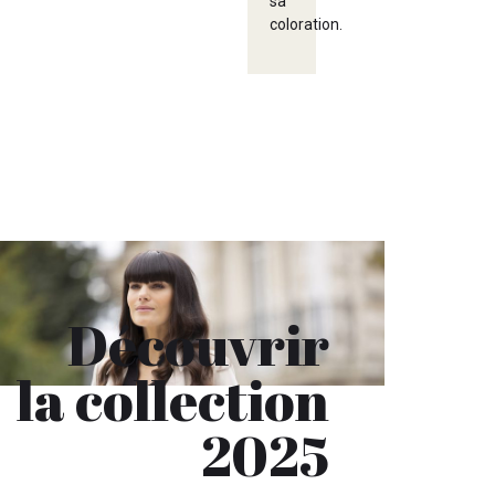
sa
coloration.
Découvrir
la collection
2025