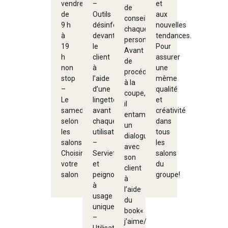
vendredi,
–
et
de
de
Outils
aux
conseiller
9 h
désinfectés
nouvelles
chaque
à
devant
tendances.
personne.
19
le
Pour
Avant
h
client
assurer
de
non
à
une
procéder
stop
l’aide
même
à la
–
d’une
qualité
coupe,
Le
lingette
et
il
samedi
avant
créativité
entame
selon
chaque
dans
un
les
utilisation.
tous
dialogue
salons.
–
les
avec
Choisir
Serviettes
salons
son
votre
et
du
client
salon
peignoirs
groupe!
à
à
l’aide
usage
du
unique.
book«
–
j’aime/