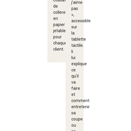
Utilisation
j’aime
de
pas
collerettes
»,
en
accessible
papier
sur
jetables
la
pour
tablette
chaque
tactile.
client.
li
lui
explique
ce
qu’il
va
faire
et
comment
entretenir
sa
coupe
ou