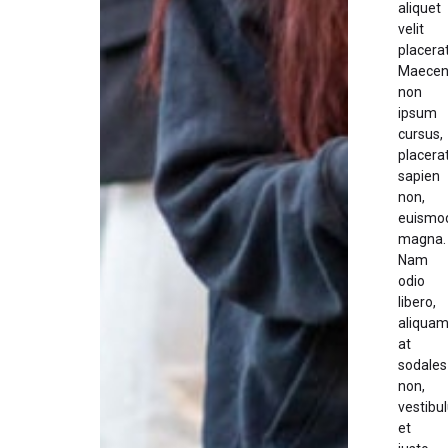
aliquet
velit
placerat
Maecen
non
ipsum
cursus,
placera
sapien
non,
euismo
magna.
Nam
odio
libero,
aliqua
at
sodales
non,
vestibu
et