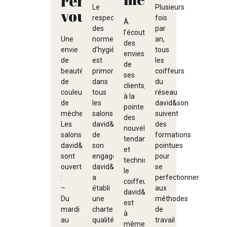
rendez-
Le
Plusieurs
vous
respect
fois
À
des
par
l’écoute
Une
normes
an,
des
envie
d’hygiène
tous
envies
de
est
les
de
beauté,
primordial
coiffeurs
ses
de
dans
du
clients,
couleur,
tous
réseau
à la
de
les
david&son
pointe
mèches?
salons
suivent
des
Les
david&son.Preuve
des
nouvelles
salons
de
formations
tendances
david&son
son
pointues
et
sont
engagement,
pour
techniques,
ouverts
david&son
se
le
:
a
perfectionner
coiffeur
–
établi
aux
david&son
Du
une
méthodes
est
mardi
charte
de
à
au
qualité:
travail
même