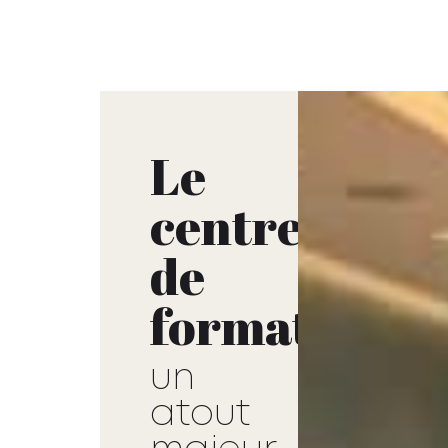
Le
centre
de
formation
un
atout