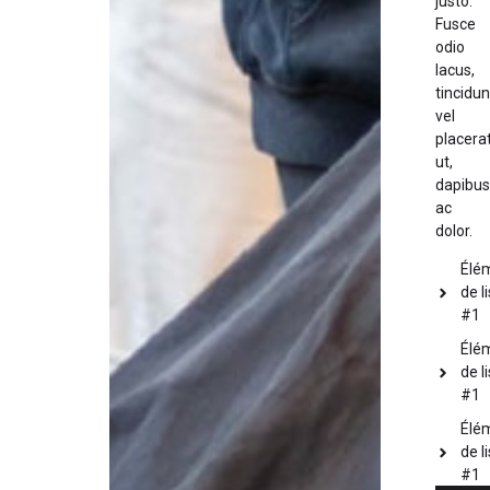
justo.
Fusce
odio
lacus,
tincidun
vel
placera
ut,
dapibus
ac
dolor.
Élé
de l
#1
Élé
de l
#1
Élé
de l
#1