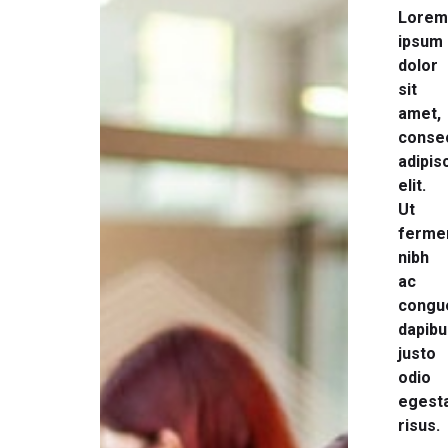
Lorem
ipsum
dolor
sit
amet,
conse
adipis
elit.
Ut
ferme
nibh
ac
congu
dapibu
justo
odio
egest
risus.