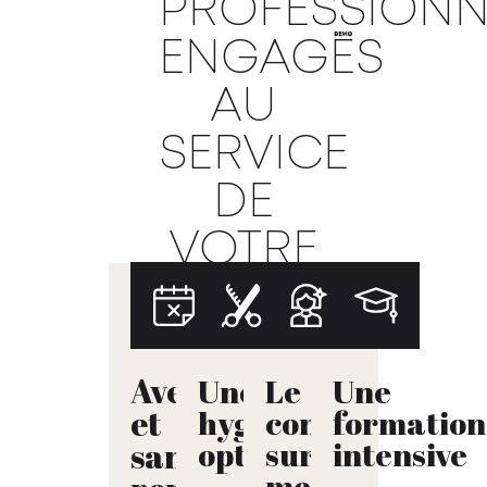
PROFESSIONN
ENGAGÉS
AU
SERVICE
DE
VOTRE
BEAUTÉ.
Avec
Une
Le
Une
et
hygiène
conseil
formation
optimale
sur
intensive
sans
mesure