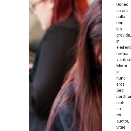
Donec
cursus
nulla
non
leo
gravida,
in
eleifen
metus
volutpat
Morbi
id
nunc
eros.
Sed
porttito
nibh
eu
mi
auctor,
vitae